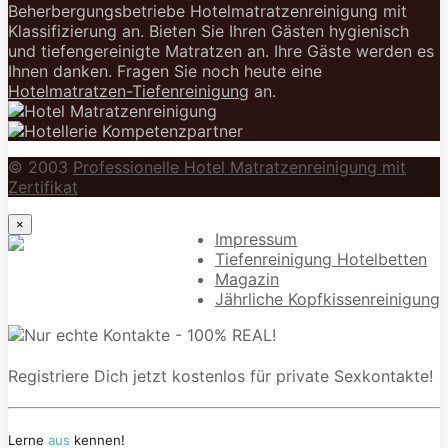
Beherbergungsbetriebe Hotelmatratzenreinigung mit
Klassifizierung an. Bieten Sie Ihren Gästen hygienisch
und tiefengereinigte Matratzen an. Ihre Gäste werden es
Ihnen danken. Fragen Sie noch heute eine
Hotelmatratzen-Tiefenreinigung
an.
© 2003
Professionelle Hotel Matratzenreinigung mit
Zertifikat
×
Impressum
Tiefenreinigung Hotelbetten
Magazin
Jährliche Kopfkissenreinigung
Registriere Dich jetzt kostenlos für private Sexkontakte!
Lerne
aus
kennen!