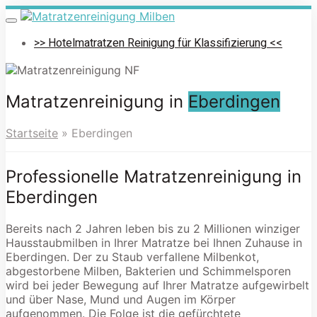
Skip
to
Toggle
navigation
main
>> Hotelmatratzen Reinigung für Klassifizierung <<
content
Matratzenreinigung in
Eberdingen
Startseite
»
Eberdingen
Professionelle Matratzenreinigung in
Eberdingen
Bereits nach 2 Jahren leben bis zu 2 Millionen winziger
Hausstaubmilben in Ihrer Matratze bei Ihnen Zuhause in
Eberdingen. Der zu Staub verfallene Milbenkot,
abgestorbene Milben, Bakterien und Schimmelsporen
wird bei jeder Bewegung auf Ihrer Matratze aufgewirbelt
und über Nase, Mund und Augen im Körper
aufgenommen. Die Folge ist die gefürchtete